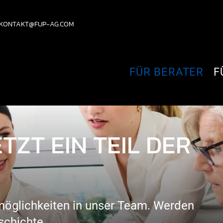
KONTAKT@FUP-AG.COM
FÜR BERATER
F
TZT EIN TEIL DER
gsmöglichkeiten in unser Team. Werden
schichte.