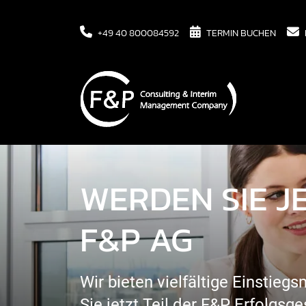
+49 40 800084592
TERMIN BUCHEN
WERDEN SIE JE
F&P AG
Wir bieten vielfältige Einstie
Sie jetzt Teil der F&P Erfolgsge