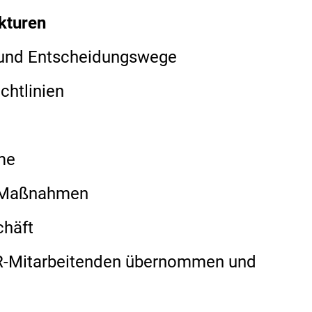
kturen
en und Entscheidungswege
chtlinien
me
t-Maßnahmen
chäft
HR-Mitarbeitenden übernommen und