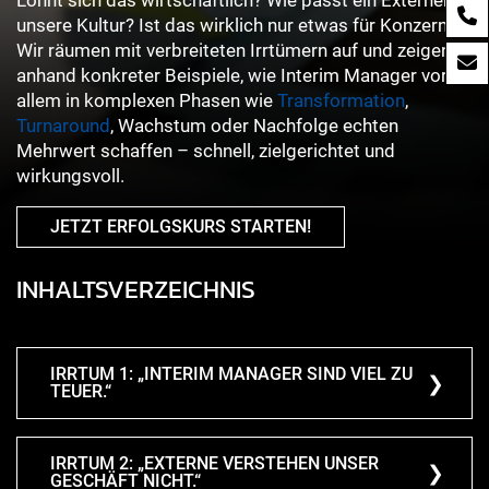
Lohnt sich das wirtschaftlich? Wie passt ein Externer in
unsere Kultur? Ist das wirklich nur etwas für Konzerne?
Wir räumen mit verbreiteten Irrtümern auf und zeigen
anhand konkreter Beispiele, wie Interim Manager vor
allem in komplexen Phasen wie
Transformation
,
Turnaround
, Wachstum oder Nachfolge echten
Mehrwert schaffen – schnell, zielgerichtet und
wirkungsvoll.
JETZT ERFOLGSKURS STARTEN!
INHALTSVERZEICHNIS
IRRTUM 1: „INTERIM MANAGER SIND VIEL ZU
TEUER.“
IRRTUM 2: „EXTERNE VERSTEHEN UNSER
GESCHÄFT NICHT.“