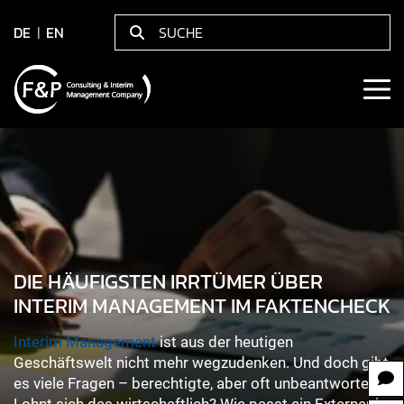
DE
EN
DIE HÄUFIGSTEN IRRTÜMER ÜBER
INTERIM MANAGEMENT IM FAKTENCHECK
Interim Management
ist aus der heutigen
Geschäftswelt nicht mehr wegzudenken. Und doch gibt
es viele Fragen – berechtigte, aber oft unbeantwortete.