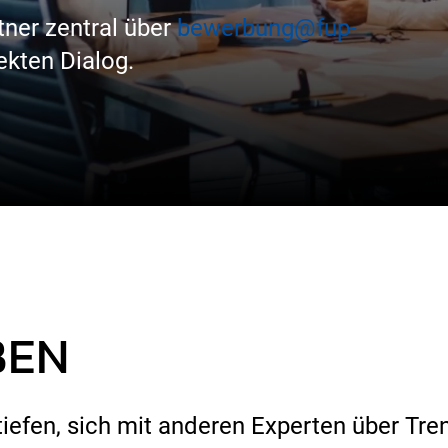
tner zentral über
bewerbung@fup-
ekten Dialog.
BEN
rtiefen, sich mit anderen Experten über T