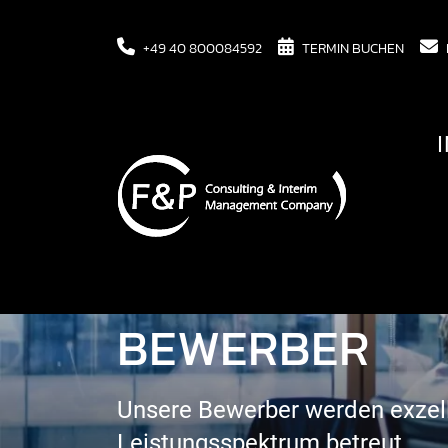
+49 40 800084592
TERMIN BUCHEN
ANSPRECHPAR
BEWERBER
Unsere Bewerber werden exzell
Leistungsspektrum betreut.