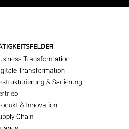
ÄTIGKEITSFELDER
usiness Transformation
igitale Transformation
estrukturierung & Sanierung
ertrieb
rodukt & Innovation
upply Chain
inance