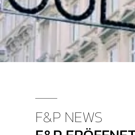
F&P NEWS
F&P ERÖFFNET