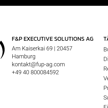
F&P EXECUTIVE SOLUTIONS AG
T
Am Kaiserkai 69 | 20457
B
Hamburg
D
kontakt@fup-ag.com
R
+49 40 800084592
V
P
S
F