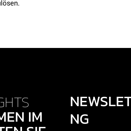
ulösen.
NEWSLE
GHTS
MEN IM
NG