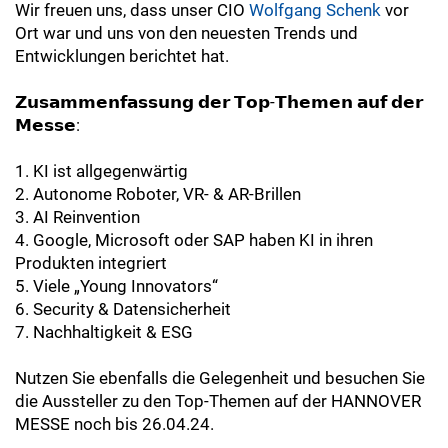
Wir freuen uns, dass unser CIO
Wolfgang Schenk
vor
Ort war und uns von den neuesten Trends und
Entwicklungen berichtet hat.
𝗭𝘂𝘀𝗮𝗺𝗺𝗲𝗻𝗳𝗮𝘀𝘀𝘂𝗻𝗴 𝗱𝗲𝗿 𝗧𝗼𝗽-𝗧𝗵𝗲𝗺𝗲𝗻 𝗮𝘂𝗳 𝗱𝗲𝗿
𝗠𝗲𝘀𝘀𝗲:
1. KI ist allgegenwärtig
2. Autonome Roboter, VR- & AR-Brillen
3. AI Reinvention
4. Google, Microsoft oder SAP haben KI in ihren
Produkten integriert
5. Viele „Young Innovators“
6. Security & Datensicherheit
7. Nachhaltigkeit & ESG
Nutzen Sie ebenfalls die Gelegenheit und besuchen Sie
die Aussteller zu den Top-Themen auf der HANNOVER
MESSE noch bis 26.04.24.