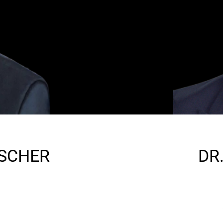
ISCHER
DR
0