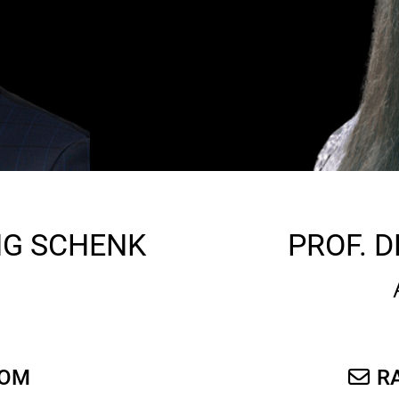
G SCHENK
PROF. D
0
COM
R