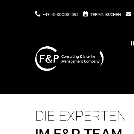
+49 40 800084592
TERMIN BUCHEN
DIE EXPERTEN
IM F&P TEAM