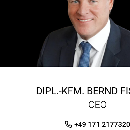
DIPL.-KFM.
BERND F
CEO
+49 171 217732