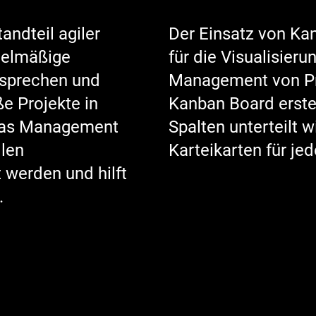
andteil agiler
Der Einsatz von Kan
gelmäßige
für die Visualisier
esprechen und
Management von Pro
e Projekte in
Kanban Board erstel
 das Management
Spalten unterteilt 
llen
Karteikarten für jed
werden und hilft
.