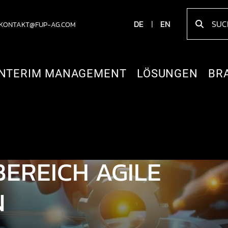
DE
EN
KONTAKT@FUP-AG.COM
INTERIM MANAGEMENT
LÖSUNGEN
BR
STKLASSIGE
BEREICH AGILE
N